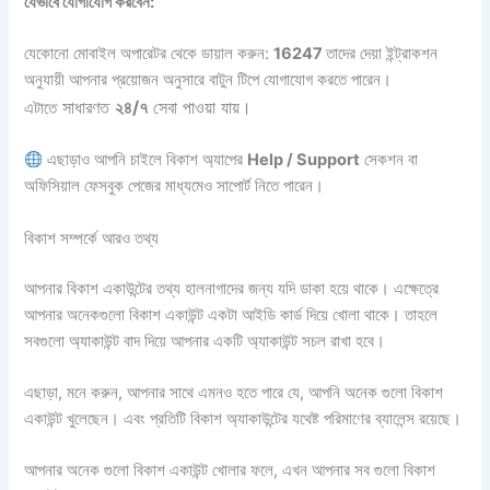
যেভাবে যোগাযোগ করবেন:
যেকোনো মোবাইল অপারেটর থেকে ডায়াল করুন:
16247
তাদের দেয়া ইন্ট্রাকশন
অনুযায়ী আপনার প্রয়োজন অনুসারে বাটুন টিপে যোগাযোগ করতে পারেন।
সাধারণত
২৪/৭
সেবা পাওয়া যায়।
এটাতে
এছাড়াও আপনি চাইলে বিকাশ অ্যাপের
Help / Support
সেকশন বা
অফিসিয়াল ফেসবুক পেজের মাধ্যমেও সাপোর্ট নিতে পারেন।
বিকাশ সম্পর্কে আরও তথ্য
আপনার বিকাশ একাউন্টের তথ্য হালনাগাদের জন্য যদি ডাকা হয়ে থাকে। এক্ষেত্রে
আপনার অনেকগুলো বিকাশ একাউন্ট একটা আইডি কার্ড দিয়ে খোলা থাকে। তাহলে
সবগুলো অ্যাকাউন্ট বাদ দিয়ে আপনার একটি অ্যাকাউন্ট সচল রাখা হবে।
এছাড়া, মনে করুন, আপনার সাথে এমনও হতে পারে যে, আপনি অনেক গুলো বিকাশ
একাউন্ট খুলেছেন। এবং প্রতিটি বিকাশ অ্যাকাউন্টের যথেষ্ট পরিমাণের ব্যালেন্স রয়েছে।
আপনার অনেক গুলো বিকাশ একাউন্ট খোলার ফলে, এখন আপনার সব গুলো বিকাশ