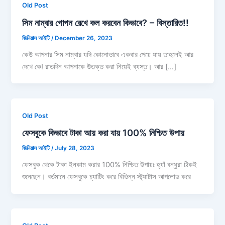
Old Post
সিম নাম্বার গোপন রেখে কল করবেন কিভাবে? – বিস্তারিত!!
জিনিয়াস আইটি
/
December 26, 2023
কেউ আপনার সিম নাম্বার যদি কোনোভাবে একবার পেয়ে যায় তাহলেই আর
দেখে কে! রাতদিন আপনাকে উতক্ত করা নিয়েই ব্যস্ত। আর […]
Old Post
ফেসবুকে কিভাবে টাকা আয় করা যায় 100% নিশ্চিত উপায়
জিনিয়াস আইটি
/
July 28, 2023
ফেসবুক থেকে টাকা ইনকাম করার 100% নিশ্চিত উপায়ঃ হ্যাঁ বন্ধুরা ঠিকই
শুনেছেন। বর্তমানে ফেসবুকে চ্যাটিং করে বিভিন্ন স্ট্যাটাস আপলোড করে